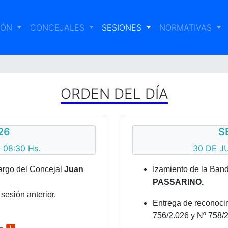
IÓN
CONCEJALES
SESIONES
NORMATIVAS
ORDEN DEL DÍA
26
S
 08:30 Hs.
30 DE JU
argo del Concejal
Juan
Izamiento de la Ban
PASSARINO.
sesión anterior.
Entrega de reconocim
756/2.026 y Nº 758/2
.-